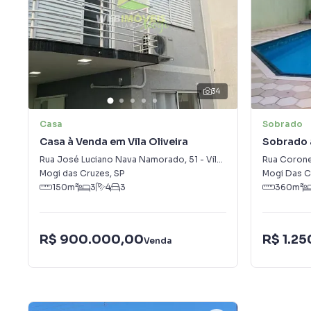
34
Casa
Sobrado
Casa à Venda em Vila Oliveira
Sobrado à
Rua José Luciano Nava Namorado
,
51
-
Vila Oliveira
Rua Corone
Mogi das Cruzes
,
SP
Mogi Das C
150
m²
3
4
3
360
m²
R$ 900.000,00
R$ 1.2
Venda