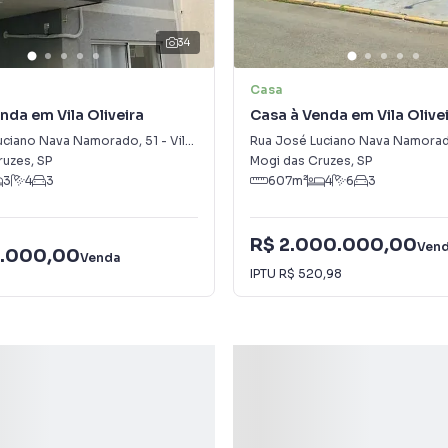
34
Casa
nda em Vila Oliveira
Casa à Venda em Vila Olive
uciano Nava Namorado
,
51
-
Vila Oliveira
Rua José Luciano Nava Namora
ruzes
,
SP
Mogi das Cruzes
,
SP
3
4
3
607
m²
4
6
3
R$ 2.000.000,00
Ven
.000,00
Venda
IPTU
R$ 520,98