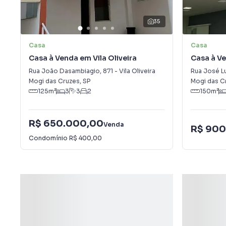
35
Casa
Casa
Casa à Venda em Vila Oliveira
Casa à Ve
Rua João Dasambiagio
,
871
-
Vila Oliveira
Rua José L
Mogi das Cruzes
,
SP
Mogi das C
125
m²
3
3
2
150
m²
R$ 650.000,00
Venda
R$ 900
Condomínio
R$ 400,00