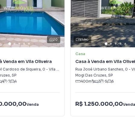
20
Vídeo
Casa
 Venda em Vila Oliveira
Casa à Venda em Vila Olive
l Cardoso de Siqueira
,
0
-
Vila Oliveira
Rua José Urbano Sanches
,
0
-
Vi
ruzes
,
SP
Mogi Das Cruzes
,
SP
4
7
4
400
m²
3
5
6
50.000,00
R$ 1.250.000,00
Venda
Vend