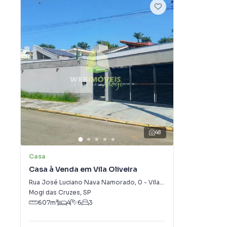
48
Casa
Casa à Venda em Vila Oliveira
Rua José Luciano Nava Namorado
,
0
-
Vila Oliveira
Mogi das Cruzes
,
SP
607
m²
4
6
3