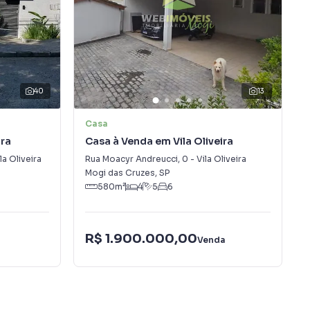
40
13
Casa
ira
Casa à Venda em Vila Oliveira
la Oliveira
Rua Moacyr Andreucci
,
0
-
Vila Oliveira
Mogi das Cruzes
,
SP
580
m²
4
5
6
R$ 1.900.000,00
a
Venda