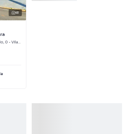
48
ira
do
,
0
-
Vila Oliveira
da