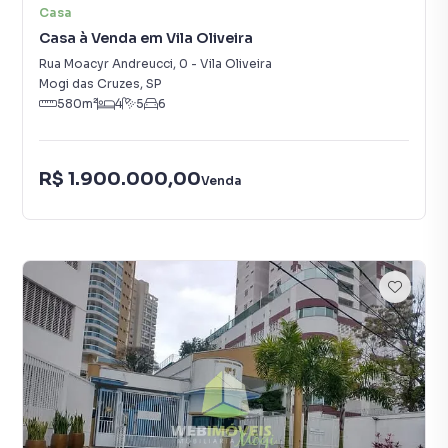
Casa
Casa à Venda em Vila Oliveira
Rua Moacyr Andreucci
,
0
-
Vila Oliveira
Mogi das Cruzes
,
SP
580
m²
4
5
6
R$ 1.900.000,00
Venda