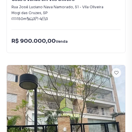
Rua José Luciano Nava Namorado
,
51
-
Vila Oliveira
Mogi das Cruzes
,
SP
150
m²
3
4
3
R$ 900.000,00
Venda