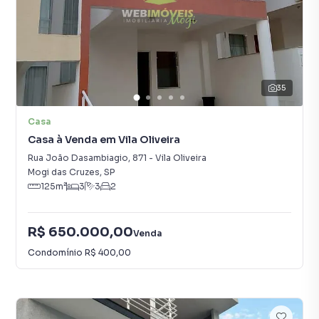
35
Casa
Casa à Venda em Vila Oliveira
Rua João Dasambiagio
,
871
-
Vila Oliveira
Mogi das Cruzes
,
SP
125
m²
3
3
2
R$ 650.000,00
Venda
Condomínio
R$ 400,00