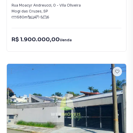
Rua Moacyr Andreucci
,
0
-
Vila Oliveira
Mogi das Cruzes
,
SP
580
m²
4
5
6
R$ 1.900.000,00
Venda