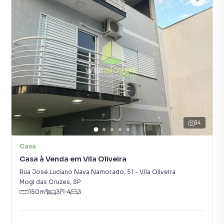
34
Casa
Casa à Venda em Vila Oliveira
Rua José Luciano Nava Namorado
,
51
-
Vila Oliveira
Mogi das Cruzes
,
SP
150
m²
3
4
3