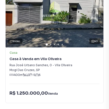
Vídeo
40
Casa
Casa à Venda em Vila Oliveira
Rua José Urbano Sanches
,
0
-
Vila Oliveira
Mogi Das Cruzes
,
SP
400
m²
3
5
6
R$ 1.250.000,00
Venda