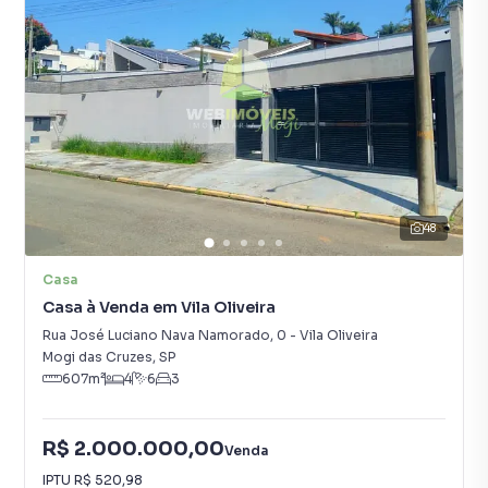
48
Casa
Casa à Venda em Vila Oliveira
Rua José Luciano Nava Namorado
,
0
-
Vila Oliveira
Mogi das Cruzes
,
SP
607
m²
4
6
3
R$ 2.000.000,00
Venda
IPTU
R$ 520,98