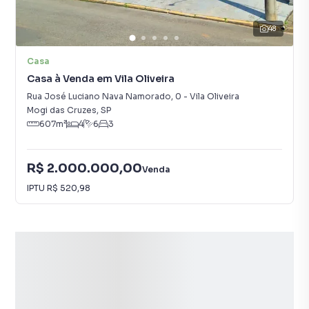
48
Casa
Casa à Venda em Vila Oliveira
Rua José Luciano Nava Namorado
,
0
-
Vila Oliveira
Mogi das Cruzes
,
SP
607
m²
4
6
3
R$ 2.000.000,00
Venda
IPTU
R$ 520,98