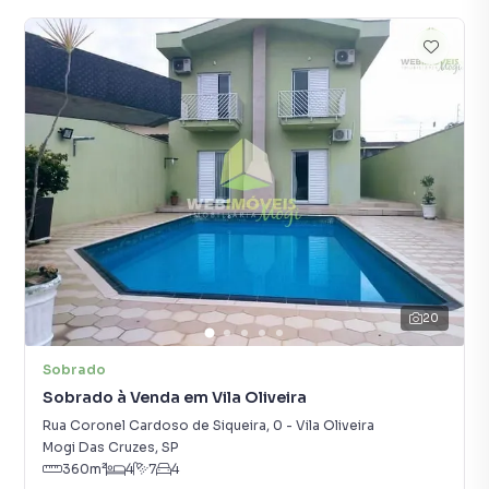
20
Sobrado
Sobrado à Venda em Vila Oliveira
Rua Coronel Cardoso de Siqueira
,
0
-
Vila Oliveira
Mogi Das Cruzes
,
SP
360
m²
4
7
4