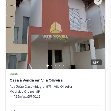
35
Casa
Casa à Venda em Vila Oliveira
Rua João Dasambiagio
,
871
-
Vila Oliveira
Mogi das Cruzes
,
SP
125
m²
3
3
2