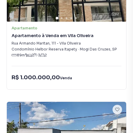
32
Apartamento
Apartamento à Venda em Vila Oliveira
Rua Armando Maritan
,
111
-
Vila Oliveira
Condomínio Helbor Reserva Itapety
·
Mogi Das Cruzes
,
SP
89
m²
2
3
2
R$ 1.000.000,00
Venda