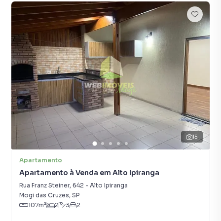
15
Apartamento
Apartamento à Venda em Alto Ipiranga
Rua Franz Steiner
,
642
-
Alto Ipiranga
Mogi das Cruzes
,
SP
107
m²
2
3
2