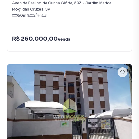
Avenida Ezelino da Cunha Glória
,
593
-
Jardim Marica
Mogi das Cruzes
,
SP
50
m²
2
1
1
R$ 260.000,00
Venda