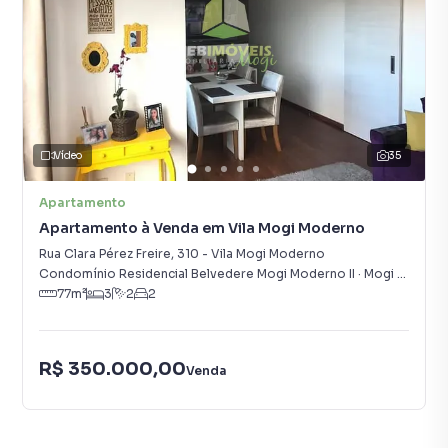
Vídeo
35
Apartamento
Apartamento à Venda em Vila Mogi Moderno
Rua Clara Pérez Freire
,
310
-
Vila Mogi Moderno
Condomínio Residencial Belvedere Mogi Moderno II
·
Mogi Das Cruzes
77
m²
3
2
2
R$ 350.000,00
Venda