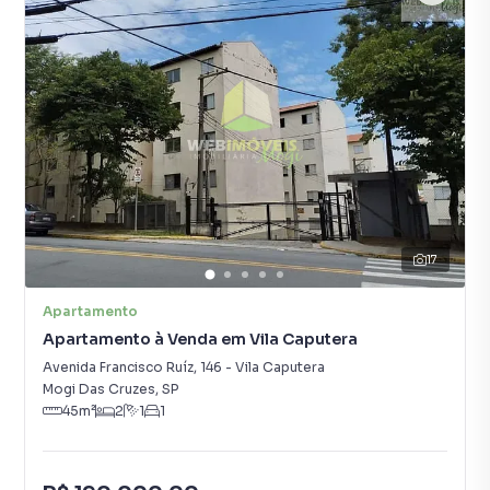
17
Apartamento
Apartamento à Venda em Vila Caputera
Avenida Francisco Ruíz
,
146
-
Vila Caputera
Mogi Das Cruzes
,
SP
45
m²
2
1
1