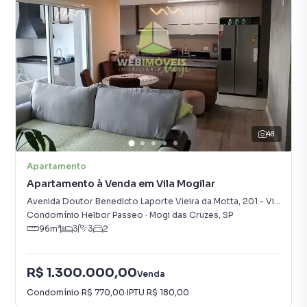
48
Apartamento
Apartamento à Venda em Vila Mogilar
Avenida Doutor Benedicto Laporte Vieira da Motta
,
201
-
Vila Mogilar
Condomínio Helbor Passeo
·
Mogi das Cruzes
,
SP
96
m²
3
3
2
R$ 1.300.000,00
Venda
Condomínio
R$ 770,00
·
IPTU
R$ 180,00