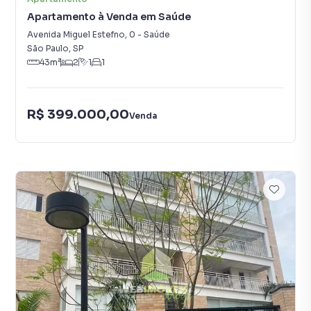
Apartamento à Venda em Saúde
Avenida Miguel Estefno
,
0
-
Saúde
São Paulo
,
SP
43
m²
2
1
1
R$ 399.000,00
Venda