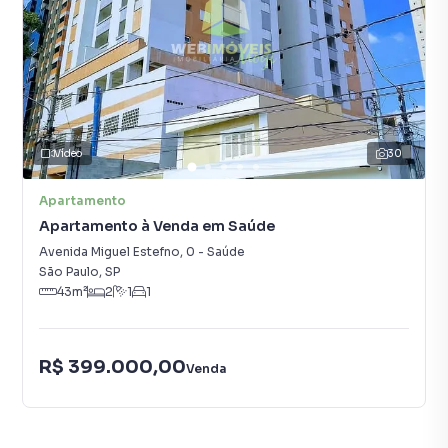
Vídeo
30
Apartamento
Apartamento à Venda em Saúde
Avenida Miguel Estefno
,
0
-
Saúde
São Paulo
,
SP
43
m²
2
1
1
R$ 399.000,00
Venda