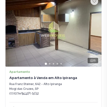
15
Apartamento
Apartamento à Venda em Alto Ipiranga
Rua Franz Steiner
,
642
-
Alto Ipiranga
Mogi das Cruzes
,
SP
107
m²
2
3
2