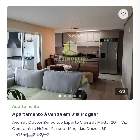
48
Apartamento
Apartamento à Venda em Vila Mogilar
Avenida Doutor Benedicto Laporte Vieira da Motta
,
201
-
Vila Mogilar
Condomínio Helbor Passeo
·
Mogi das Cruzes
,
SP
96
m²
3
3
2