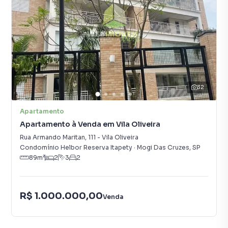
32
Apartamento
Apartamento à Venda em Vila Oliveira
Rua Armando Maritan
,
111
-
Vila Oliveira
Condomínio Helbor Reserva Itapety
·
Mogi Das Cruzes
,
SP
89
m²
2
3
2
R$ 1.000.000,00
Venda