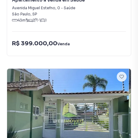
Apartamento à Venda em Saúde
Avenida Miguel Estefno
,
0
-
Saúde
São Paulo
,
SP
43
m²
2
1
1
R$ 399.000,00
Venda