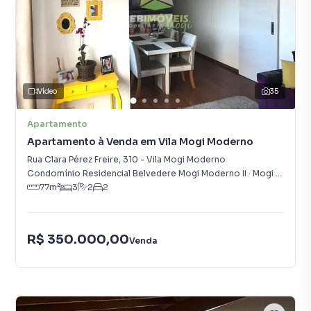
Vídeo
35
Apartamento
Apartamento à Venda em Vila Mogi Moderno
Rua Clara Pérez Freire
,
310
-
Vila Mogi Moderno
Condomínio Residencial Belvedere Mogi Moderno II
·
Mogi Das Cruzes
77
m²
3
2
2
R$ 350.000,00
Venda