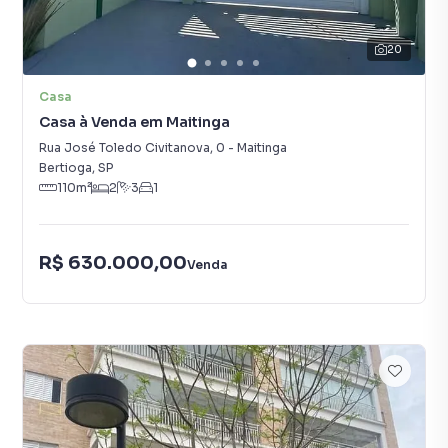
20
Casa
Casa à Venda em Maitinga
Rua José Toledo Civitanova
,
0
-
Maitinga
Bertioga
,
SP
110
m²
2
3
1
R$ 630.000,00
Venda