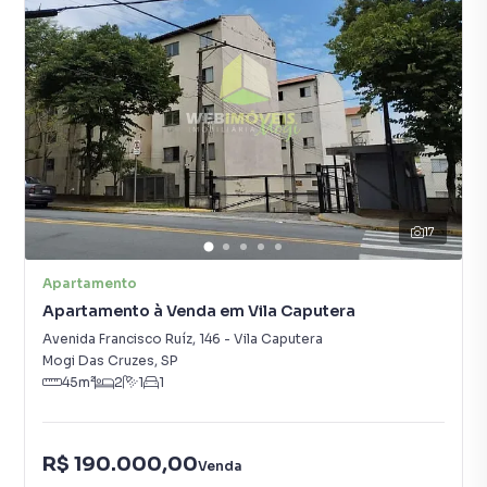
17
Apartamento
Apartamento à Venda em Vila Caputera
Avenida Francisco Ruíz
,
146
-
Vila Caputera
Mogi Das Cruzes
,
SP
45
m²
2
1
1
R$ 190.000,00
Venda