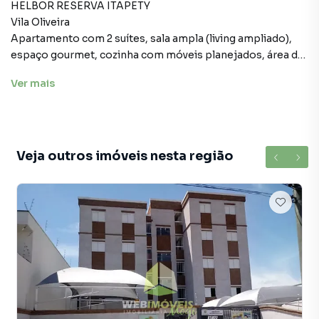
HELBOR RESERVA ITAPETY
Vila Oliveira
Apartamento com 2 suítes, sala ampla (living ampliado),
espaço gourmet, cozinha com móveis planejados, área de
serviço (entrada de serviço), lavabo, banheiro de
Ver
mais
empregada e 02 vagas de garagem.
Veja outros imóveis nesta região