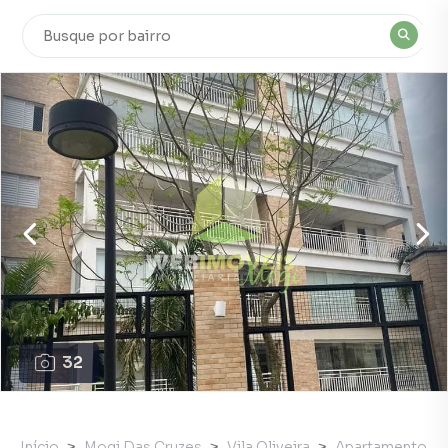
32
Início
Mogi Das Cruzes
Vila Oliveira
Apartamento