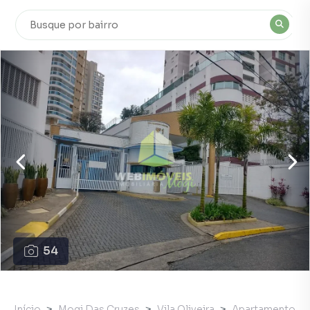
54
Início
Mogi Das Cruzes
Vila Oliveira
Apartamento