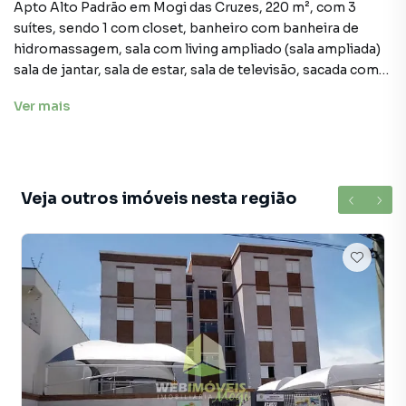
Apto Alto Padrão em Mogi das Cruzes, 220 m², com 3
suítes, sendo 1 com closet, banheiro com banheira de
hidromassagem, sala com living ampliado (sala ampliada)
sala de jantar, sala de estar, sala de televisão, sacada com
cortina de vidro, cozinha planejada, home office, lavado,
Ver
mais
despensa, banheiro de serviço, lavanderia, 4 vagas
cobertas, home box. Vista privilegiada.
Armários: suítes, cozinha, banheiros, closet, lavanderia,
cook top e forno embutidos
Veja outros imóveis nesta região
Ampla área de lazer com piscinas, SPA, quadras
poliesportivas, tênis, squash. Salão de festas e de jogos.
Aceita parte de pagamento em permuta de apartamento
de menor valor.