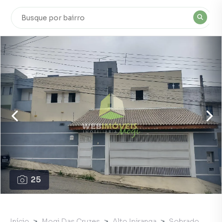
25
Início
Mogi Das Cruzes
Alto Ipiranga
Sobrado