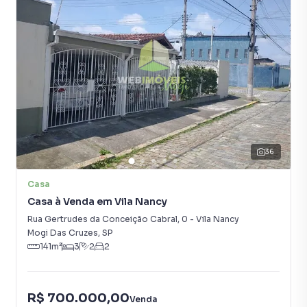
36
Casa
Casa à Venda em Vila Nancy
Rua Gertrudes da Conceição Cabral
,
0
-
Vila Nancy
Mogi Das Cruzes
,
SP
141
m²
3
2
2
R$ 700.000,00
Venda