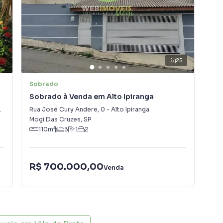
3
25
Sobrado
Ca
Sobrado à Venda em Alto Ipiranga
Cas
Rua José Cury Andere
,
0
-
Alto Ipiranga
Rua
Mogi Das Cruzes
,
SP
Mog
110
m²
3
1
2
R$ 700.000,00
R$
Venda