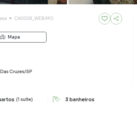
asa
CA0028_WEBIMO
Mapa
Das Cruzes
/
SP
uartos
3
banheiros
(1 suíte)