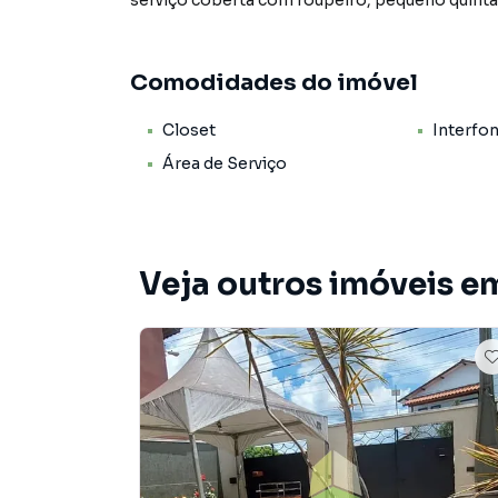
serviço coberta com roupeiro, pequeno quintal
Comodidades do imóvel
Closet
Interfo
Área de Serviço
Veja outros imóveis em