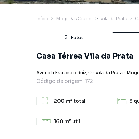
Início
Mogi Das Cruzes
Vila da Prata
C
Fotos
Casa Térrea Vila da Prata
Avenida Francisco Ruíz
,
0
-
Vila da Prata
-
Mogi 
Código de origem:
172
200 m²
total
3
q
160 m²
útil