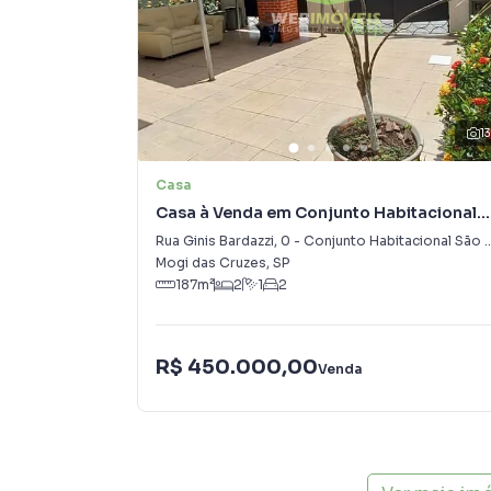
1
Casa
Casa à Venda em Conjunto Habitacional
São Sebastião
Rua Ginis Bardazzi
,
0
-
Conjunto Habitacional São Sebastião
Mogi das Cruzes
,
SP
187
m²
2
1
2
R$ 450.000,00
Venda