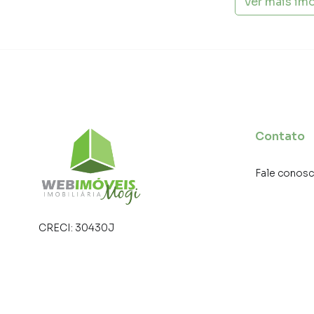
Ver mais im
Contato
Fale conos
CRECI:
30430J