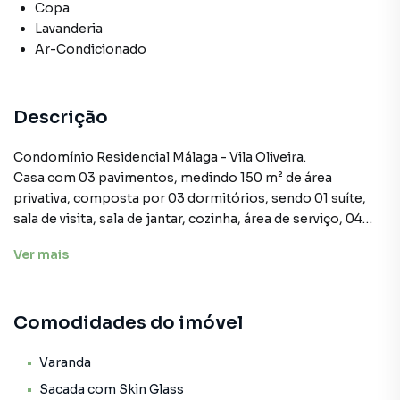
Copa
Lavanderia
Ar-Condicionado
Descrição
Condomínio Residencial Málaga - Vila Oliveira.
Casa com 03 pavimentos, medindo 150 m² de área
privativa, composta por 03 dormitórios, sendo 01 suíte,
sala de visita, sala de jantar, cozinha, área de serviço, 04
banheiros, sendo um lavabo, espaço gourmet com ampla
Ver
mais
varanda, 03 vagas de garagem, sendo 01 coberta e móveis
planejados em todo o imóvel, iluminação em LED e um
excelente acabamento.
Comodidades do imóvel
Varanda
Sacada com Skin Glass