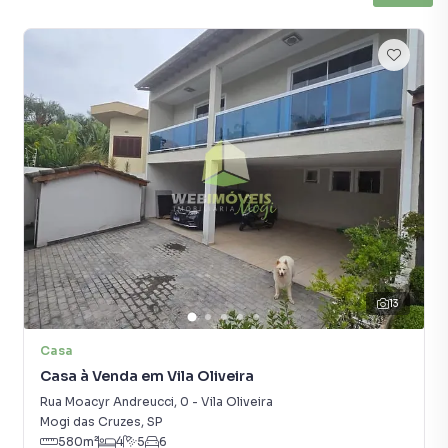
13
Casa
Casa à Venda em Vila Oliveira
Rua Moacyr Andreucci
,
0
-
Vila Oliveira
Mogi das Cruzes
,
SP
580
m²
4
5
6