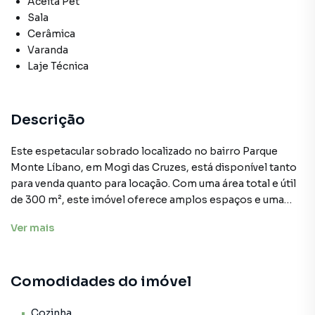
Aceita Pet
Sala
Cerâmica
Varanda
Laje Técnica
Descrição
Este espetacular sobrado localizado no bairro Parque
Monte Líbano, em Mogi das Cruzes, está disponível tanto
para venda quanto para locação. Com uma área total e útil
de 300 m², este imóvel oferece amplos espaços e uma
layout versátil, ideal para atender às necessidades de
Ver
mais
famílias ou investidores.
A propriedade conta com 7 salas espaçosas e
Comodidades do imóvel
confortáveis, além de 4 banheiros, proporcionando ótima
funcionalidade e praticidade no dia a dia. Sua estrutura
sólida e bem conservada garante segurança e tranquilidade
Cozinha