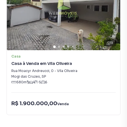
13
Casa
Casa à Venda em Vila Oliveira
Rua Moacyr Andreucci
,
0
-
Vila Oliveira
Mogi das Cruzes
,
SP
580
m²
4
5
6
R$ 1.900.000,00
Venda