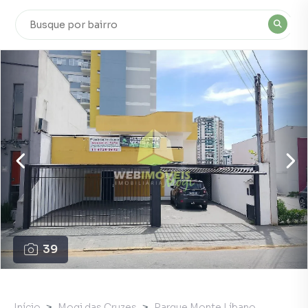
39
Início
Mogi das Cruzes
Parque Monte Líbano