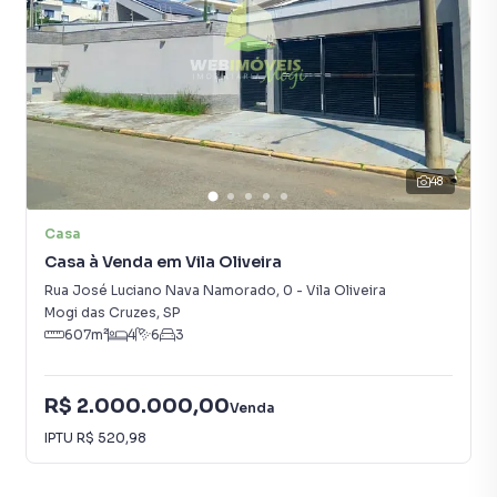
48
Casa
Casa à Venda em Vila Oliveira
Rua José Luciano Nava Namorado
,
0
-
Vila Oliveira
Mogi das Cruzes
,
SP
607
m²
4
6
3
R$ 2.000.000,00
Venda
IPTU
R$ 520,98