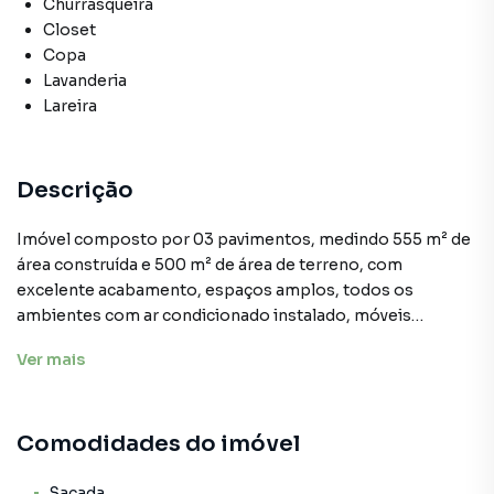
Churrasqueira
Closet
Copa
Lavanderia
Lareira
Descrição
Imóvel composto por 03 pavimentos, medindo 555 m² de
área construída e 500 m² de área de terreno, com
excelente acabamento, espaços amplos, todos os
ambientes com ar condicionado instalado, móveis
planejados em todas as suítes, sendo que das 05 suítes, 02
Ver
mais
delas são master combanheira, cozinha com móveis
planejados e eletrodomésticos embutidos, sala com dois
ambientes,sendo uma delas com lareira, espaço para
Comodidades do imóvel
instalação de elevador, home cinema, home office, espaço
para academia, salão de jogos, barzinho, espaço gourmet
completo, 04 vagas de garagem,sendo duas cobertas,
Sacada