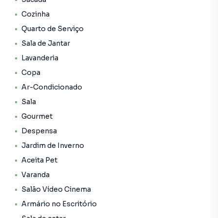
sistema de segurança com câmeras e uma localização
Cozinha
privilegiada.
Quarto de Serviço
Sala de Jantar
Imóvel possuí placas solares para geração de energia,
todas as torneiras e chuveiros são atendidos por este
Lavanderia
aquecimento.
Copa
Ar-Condicionado
Excelente imóvel para instação de um SPA ou uma casa de
repouso para idosos, haja vista que o imóvel possuí local
Sala
para instalação de elevador.
Gourmet
Despensa
Jardim de Inverno
Aceita Pet
Varanda
Salão Vídeo Cinema
Armário no Escritório