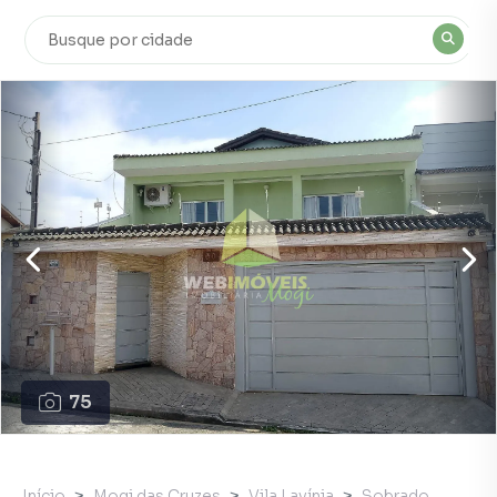
75
Início
Mogi das Cruzes
Vila Lavínia
Sobrado