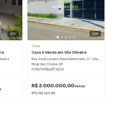
13
48
Casa
ira
Casa à Venda em Vila Oliveira
liveira
Rua José Luciano Nava Namorado
,
0
-
Vila Oliveira
Mogi das Cruzes
,
SP
607
m²
4
6
3
R$ 2.000.000,00
Venda
a
IPTU
R$ 520,98