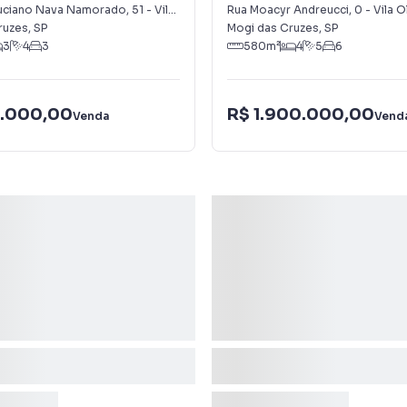
uciano Nava Namorado
,
51
-
Vila Oliveira
Rua Moacyr Andreucci
,
0
-
Vila O
ruzes
,
SP
Mogi das Cruzes
,
SP
3
4
3
580
m²
4
5
6
.000,00
R$ 1.900.000,00
Venda
Vend