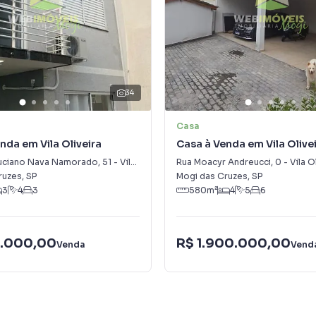
34
Casa
nda em Vila Oliveira
Casa à Venda em Vila Olive
uciano Nava Namorado
,
51
-
Vila Oliveira
Rua Moacyr Andreucci
,
0
-
Vila O
ruzes
,
SP
Mogi das Cruzes
,
SP
3
4
3
580
m²
4
5
6
.000,00
R$ 1.900.000,00
Venda
Vend