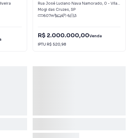
liveira
Rua José Luciano Nava Namorado
,
0
-
Vila Oliveira
Mogi das Cruzes
,
SP
607
m²
4
6
3
R$ 2.000.000,00
Venda
a
IPTU
R$ 520,98