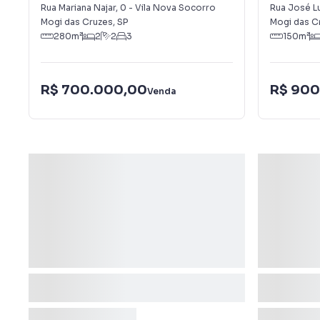
Rua Mariana Najar
,
0
-
Vila Nova Socorro
Rua José L
Mogi das Cruzes
,
SP
Mogi das C
280
m²
2
2
3
150
m²
R$ 700.000,00
R$ 900
Venda