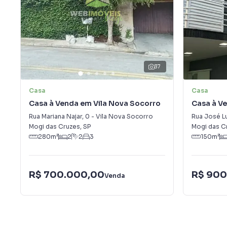
37
Casa
Casa
Casa à Venda em Vila Nova Socorro
Casa à Ve
Rua Mariana Najar
,
0
-
Vila Nova Socorro
Rua José L
Mogi das Cruzes
,
SP
Mogi das C
280
m²
2
2
3
150
m²
R$ 700.000,00
R$ 900
Venda