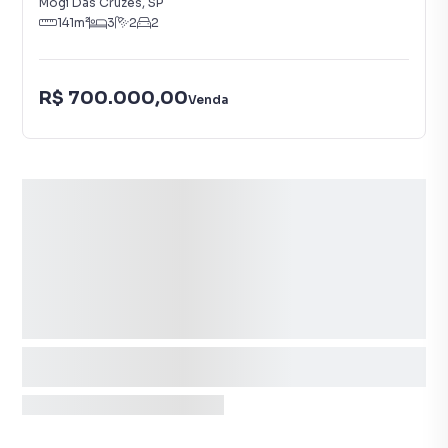
Mogi Das Cruzes
,
SP
141
m²
3
2
2
R$ 700.000,00
Venda