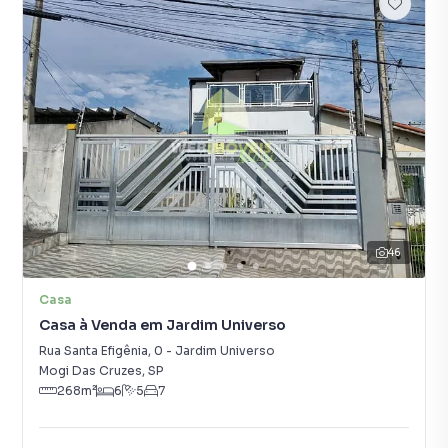
46
Casa
Casa à Venda em Jardim Universo
Rua Santa Efigênia
,
0
-
Jardim Universo
Mogi Das Cruzes
,
SP
268
m²
6
5
7