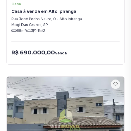
Casa
Casa à Venda em Alto Ipiranga
Rua José Pedro Naure
,
0
-
Alto Ipiranga
Mogi Das Cruzes
,
SP
88
m²
3
1
2
R$ 690.000,00
Venda