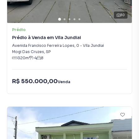
30
Prédio
Prédio à Venda em Vila Jundiai
Avenida Francisco Ferreira Lopes
,
0
-
Vila Jundiai
Mogi Das Cruzes
,
SP
320
m²
4
8
R$ 550.000,00
Venda