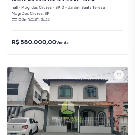
null - Mogi das Cruzes - SP
,
0
-
Jardim Santa Teresa
Mogi Das Cruzes
,
SP
100
m²
3
2
2
R$ 580.000,00
Venda