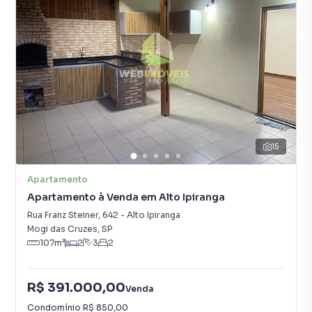
15
Apartamento
Apartamento à Venda em Alto Ipiranga
Rua Franz Steiner
,
642
-
Alto Ipiranga
Mogi das Cruzes
,
SP
107
m²
2
3
2
R$ 391.000,00
Venda
Condomínio
R$ 850,00