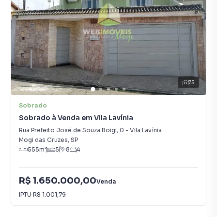
75
Sobrado
Sobrado à Venda em Vila Lavínia
Rua Prefeito José de Souza Boigi
,
0
-
Vila Lavínia
Mogi das Cruzes
,
SP
555
m²
5
8
4
R$ 1.650.000,00
Venda
IPTU
R$ 1.001,79