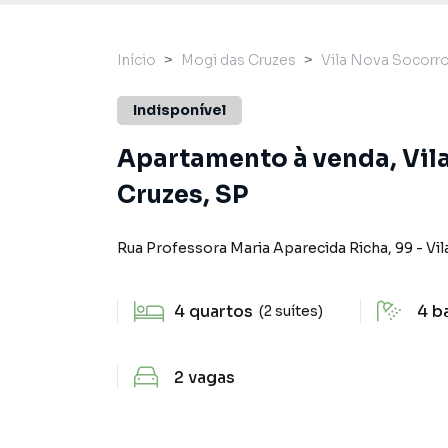
Início
Mogi das Cruzes
Vila Nova Socorr
Indisponível
Apartamento à venda, Vil
Cruzes, SP
Rua Professora Maria Aparecida Richa
,
99
-
Vi
4
quartos
4
b
(2 suítes)
2
vagas