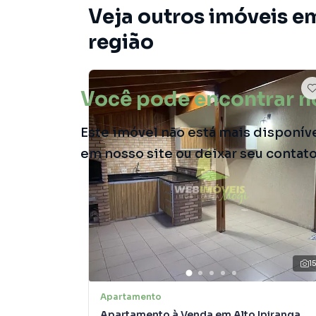
Veja outros imóveis e
região
Você pode encontrar n
Este imóvel não está mais disponív
em nosso site ou deixar seu contat
1
Apartamento
Apartamento à Venda em Alto Ipiranga