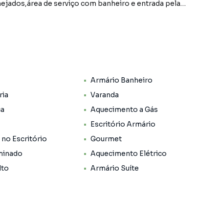
nda com cortina de vidro. 2 vagas de garagem coberta.
sauna, spa, academia, salão de jogos adulto e infantil,
Armário Banheiro
ria
Varanda
ca
Aquecimento a Gás
Escritório Armário
 no Escritório
Gourmet
minado
Aquecimento Elétrico
lto
Armário Suíte