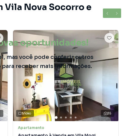
m Vila Nova Socorro e
ovas oportunidades!
el, mas você pode conferir outros
o para receber mais informações.
5
Vídeo
35
Apartamento
Apa
Apartamento à Venda em Vila Mogi
Apa