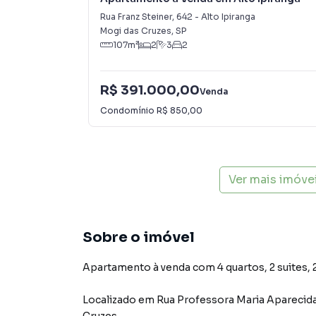
Rua Franz Steiner
,
642
-
Alto Ipiranga
Mogi das Cruzes
,
SP
107
m²
2
3
2
R$ 391.000,00
Venda
Condomínio
R$ 850,00
Ver mais imóve
Sobre o imóvel
Apartamento à venda com 4 quartos, 2 suites, 2
Localizado
em
Rua Professora Maria Aparecida