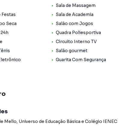
Sala de Massagem
e Festas
Sala de Academia
ipo Seca
Salão com Jogos
 24h
Quadra Poliesportiva
ce
Circuito Interno TV
Tênis
Salão gourmet
Eletrônico
Guarita Com Segurança
ro
des
de Mello
,
Universo de Educação Básica
e
Colégio IENEC