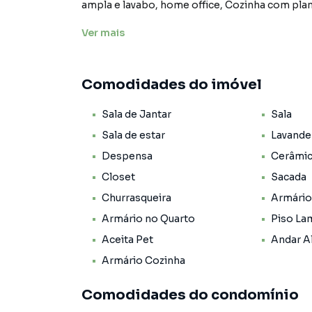
ampla e lavabo, home office, Cozinha com planejados,área de serviço com banheiro e entrada pela
área de serviço.
Ver
mais
Ótima varanda gourmet com churrasqueira, vara
Infra estrutura de lazer completa com piscina, 
Comodidades do imóvel
playground, quadra esportiva.
Sala de Jantar
Sala
Sala de estar
Lavande
Despensa
Cerâmi
Closet
Sacada
Churrasqueira
Armário
Armário no Quarto
Piso La
Aceita Pet
Andar A
Armário Cozinha
Comodidades do condomínio