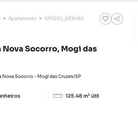
o
Apartamento
AP0030_WEBIMO
a Nova Socorro, Mogi das
la Nova Socorro
-
Mogi das Cruzes
/
SP
anheiros
125.48 m²
útil