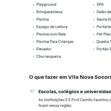
Playground
SPA
Brinquedoteca
Salão d
Piscina
Sauna t
Espaço de Leitura
Portaria
Piscina com Raia
Pet Pla
Piscina Para Crianças
Quadra 
Elevador
Portão 
Churrasqueira
O que fazer em
Vila Nova Socor
Escolas, colégios e universida
As instituições
E.E Prof Camilo Faustino 
ficam nessa região.