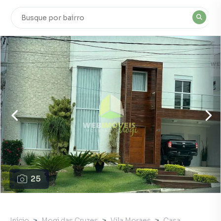
25
Início
Mogi das Cruzes
Vila Moraes
Casa